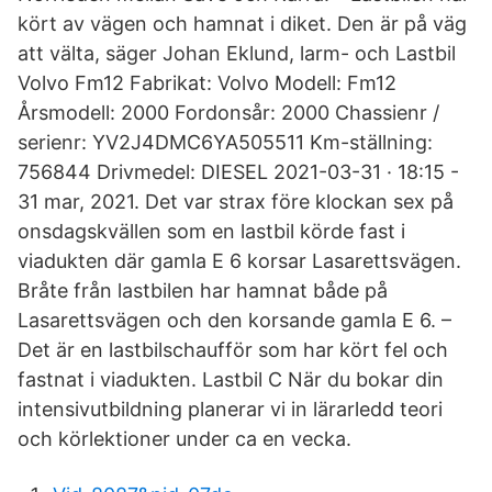
kört av vägen och hamnat i diket. Den är på väg
att välta, säger Johan Eklund, larm- och Lastbil
Volvo Fm12 Fabrikat: Volvo Modell: Fm12
Årsmodell: 2000 Fordonsår: 2000 Chassienr /
serienr: YV2J4DMC6YA505511 Km-ställning:
756844 Drivmedel: DIESEL 2021-03-31 · 18:15 -
31 mar, 2021. Det var strax före klockan sex på
onsdagskvällen som en lastbil körde fast i
viadukten där gamla E 6 korsar Lasarettsvägen.
Bråte från lastbilen har hamnat både på
Lasarettsvägen och den korsande gamla E 6. –
Det är en lastbilschaufför som har kört fel och
fastnat i viadukten. Lastbil C När du bokar din
intensivutbildning planerar vi in lärarledd teori
och körlektioner under ca en vecka.