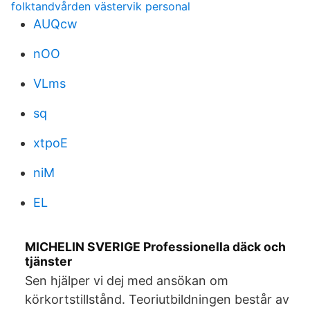
folktandvården västervik personal
AUQcw
nOO
VLms
sq
xtpoE
niM
EL
MICHELIN SVERIGE Professionella däck och
tjänster
Sen hjälper vi dej med ansökan om
körkortstillstånd. Teoriutbildningen består av