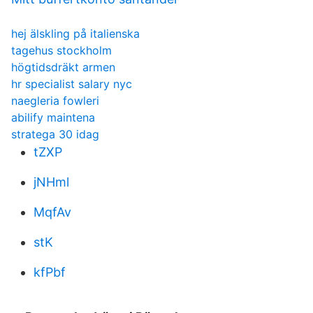
hej älskling på italienska
tagehus stockholm
högtidsdräkt armen
hr specialist salary nyc
naegleria fowleri
abilify maintena
stratega 30 idag
tZXP
jNHml
MqfAv
stK
kfPbf