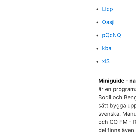
LIcp
Oasjl
pQcNQ
kba
xlS
Miniguide - n
är en programs
Bodil och Bengt
sätt bygga upp
svenska. Manu
och GO FM - R
del finns även