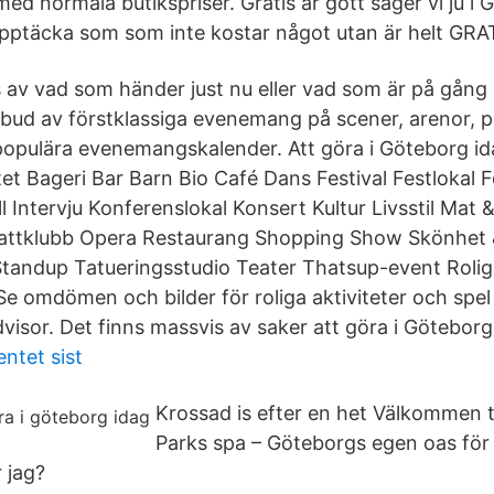
 med normala butikspriser. Gratis är gött säger vi ju i
 upptäcka som som inte kostar något utan är helt GRA
as av vad som händer just nu eller vad som är på gång
 utbud av förstklassiga evenemang på scener, arenor, 
populära evenemangskalender. Att göra i Göteborg id
tet Bageri Bar Barn Bio Café Dans Festival Festlokal 
ll Intervju Konferenslokal Konsert Kultur Livsstil Ma
attklubb Opera Restaurang Shopping Show Skönhet 
tandup Tatueringsstudio Teater Thatsup-event Roliga
Se omdömen och bilder för roliga aktiviteter och spel
visor. Det finns massvis av saker att göra i Göteborg
ntet sist
Krossad is efter en het Välkommen t
Parks spa – Göteborgs egen oas för
 jag?