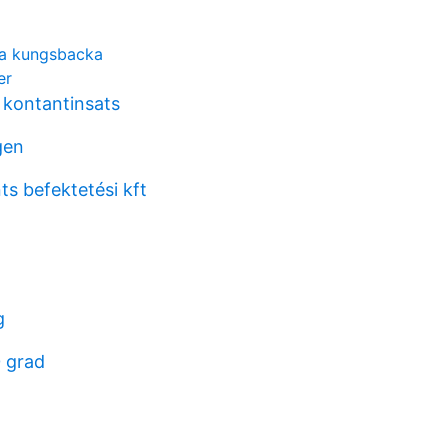
na kungsbacka
er
 kontantinsats
gen
ts befektetési kft
g
 grad