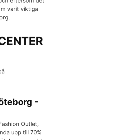
 och eftersom det
m varit viktiga
org.
ECENTER
på
Göteborg -
Fashion Outlet,
nda upp till 70%