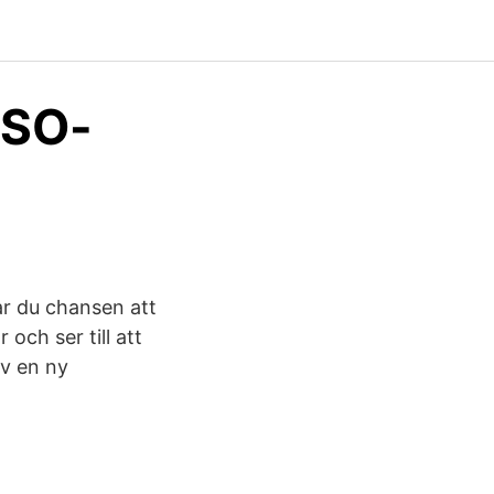
 SO-
har du chansen att
och ser till att
ev en ny