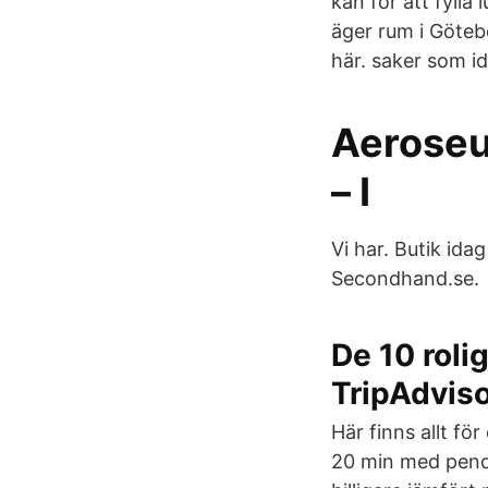
kan för att fyll
äger rum i Götebo
här. saker som i
Aerose
– I
Vi har. Butik ida
Secondhand.se.
De 10 roli
TripAdvis
Här finns allt fö
20 min med pende