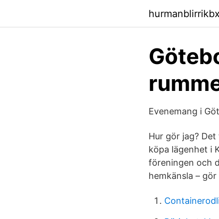
hurmanblirrikb
Götebo
rumme
Evenemang i Göte
Hur gör jag? Det 
köpa lägenhet i K
föreningen och d
hemkänsla – gör 
Containerodl