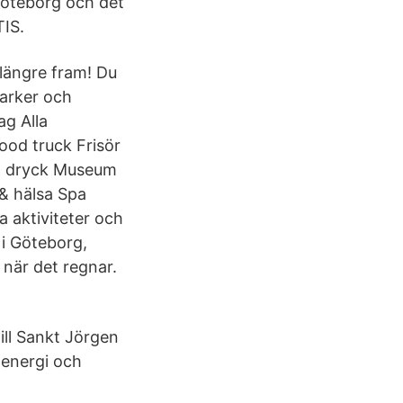
 Göteborg och det
TIS.
 längre fram! Du
parker och
ag Alla
Food truck Frisör
t & dryck Museum
& hälsa Spa
 aktiviteter och
 i Göteborg,
 när det regnar.
ill Sankt Jörgen
 energi och