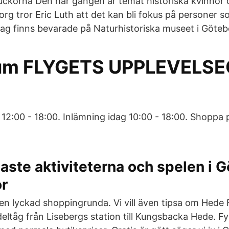
a luckorna Den här gången är temat historiska kvinnor
rg tror Eric Luth att det kan bli fokus på personer so
dag finns bevarade på Naturhistoriska museet i Göteb
um FLYGETS UPPLEVELS
g 12:00 - 18:00. Inlämning idag 10:00 - 18:00. Shoppa 
gaste aktiviteterna och spelen i 
or
r en lyckad shoppingrunda. Vi vill även tipsa om Hede 
ltåg från Lisebergs station till Kungsbacka Hede. Fy