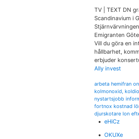
TV | TEXT DN gran
Scandinavium i G
Stjärnvärvningen
Emigranten Göteb
Vill du göra en 
hållbarhet, komm
erbjuder konsert
Ally invest
arbeta hemifran on
kolmonoxid, koldi
nystartsjobb infor
fortnox kostnad l
djurskotare lon eft
eHiCz
OKUXe