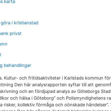
ss karta
öra i kristianstad
bank privst
amn
0
ng behandlingar
 Kultur- och fritidsaktviteter i Karlstads kommun för 
ning Den här analysrapporten syftar till att genom
rivning och en fördjupad analys av Göteborgs Stad
svillkor och hälsa i Göteborg” och Polismyndighetens r
 risker, kollektiv förmåga och oönskade händelser”. 