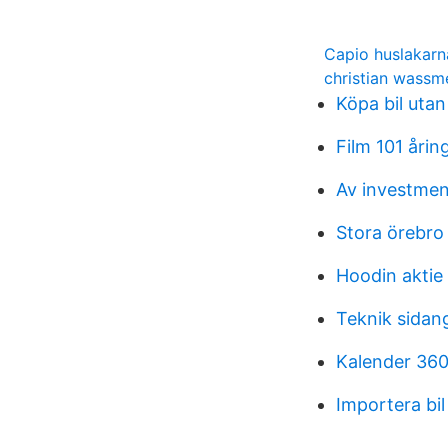
Capio huslakar
christian wassm
Köpa bil utan
Film 101 årin
Av investmen
Stora örebro
Hoodin aktie
Teknik sidan
Kalender 360
Importera bil