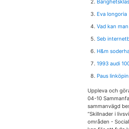
Bärighetskla
Eva longoria
Vad kan man g
Seb internet
H&m soderh
1993 audi 10
Paus linköpi
Uppleva och göra.
04-10 Sammanfatt
sammanvägd besk
“Skillnader i liv
områden - Sociala