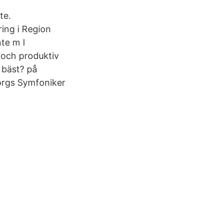
te.
ring i Region
te m I
 och produktiv
 bäst? på
orgs Symfoniker