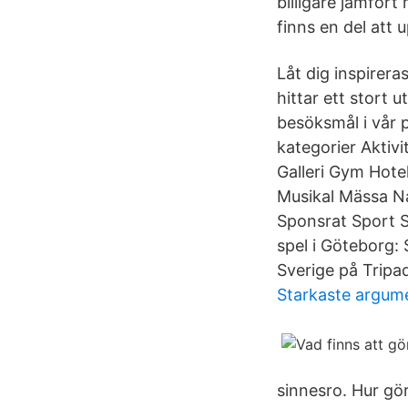
billigare jämfört
finns en del att
Låt dig inspirer
hittar ett stort
besöksmål i vår 
kategorier Aktivi
Galleri Gym Hote
Musikal Mässa N
Sponsrat Sport S
spel i Göteborg: 
Sverige på Tripad
Starkaste argume
sinnesro. Hur gör