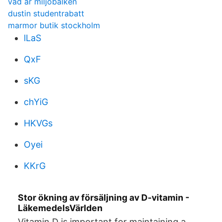
vad är miljöbalken
dustin studentrabatt
marmor butik stockholm
lLaS
QxF
sKG
chYiG
HKVGs
Oyei
KKrG
Stor ökning av försäljning av D-vitamin -
LäkemedelsVärlden
Vitamin D is important for maintaining a