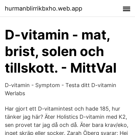
hurmanblirrikbxho.web.app
D-vitamin - mat,
brist, solen och
tillskott. - MittVal
D-vitamin - Symptom - Testa ditt D-vitamin
Werlabs
Har gjort ett D-vitamintest och hade 185, hur
tänker jag här? Äter Holistics D-vitamin med K2,
sen provet tar jag då och då. Äter bara krav/eko,
inget skräp eller socker. Zarah Öberg svarar: Hej