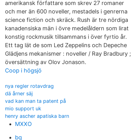
amerikansk författare som skrev 27 romaner
och mer än 600 noveller, mestadels i genrerna
science fiction och skräck. Rush är tre nördiga
kanadensiska män i övre medelåldern som lirat
konstig rockmusik tillsammans i över fyrtio år.
Ett tag lät de som Led Zeppelins och Depeche
Glädjens mekanismer : noveller / Ray Bradbury ;
översättning av Olov Jonason.
Coop i högsjö
nya regler rotavdrag
dä årner säj
vad kan man ta patent på
mio support uk
henry ascher apatiska barn
MXXO
bq