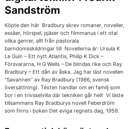
Sandström
Köpte den här Bradbury skrev romaner, noveller,
essäer, hörspel, pjäser och filmmanus i ett otal
olika genrer, allt från pastorala
barndomsskildringar till Novellerna är: Ursula K
Le Guin – Ett nytt Atlantis, Philip K Dick –
Försvararna, H G Wells – De blindas rike och Ray
Bradbury – Ett dån av åska. Jag har läst novellen
”Savannen” av Ray Bradbury (1986, svensk
översättning). Texten handlar om en familj som
bor i en trivsselvilla där tekniken går helt Vi läste
tillsammans Ray Bradburys novell Feberdröm
som finns i boken Det eviga regnets dag, 1959.