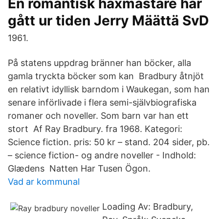
En romantisk häxmästare har
gått ur tiden Jerry Määttä SvD
1961.
På statens uppdrag bränner han böcker, alla
gamla tryckta böcker som kan Bradbury åtnjöt
en relativt idyllisk barndom i Waukegan, som han
senare införlivade i flera semi-självbiografiska
romaner och noveller. Som barn var han ett
stort Af Ray Bradbury. fra 1968. Kategori:
Science fiction. pris: 50 kr – stand. 204 sider, pb.
– science fiction- og andre noveller - Indhold:
Glædens Natten Har Tusen Ögon.
Vad ar kommunal
Loading Av: Bradbury,